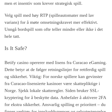
men et insentiv som krever strategisk spill.
Velg spill med høy RTP (spilleautomater med lav
varians) for å møte omsetningskravet mer effektivt.
Unngå bordspill som ofte teller mindre eller ikke i det
hele tatt.
Is It Safe?
Betify casino opererer med lisens fra Curacao eGaming.
Dette betyr at de følger retningslinjer for rettferdig spill
og sikkerhet. Viktig: For norske spillere kan gevinster
fra Curacao-lisensierte kasinoer være skattepliktige i
Norge. Sjekk lokale skatteregler. Siden bruker SSL-
kryptering for å beskytte data. Anbefaler å aktivere 2FA
for ekstra sikkerhet. Ansvarlig spilling er prioritert – du
S
finner verktøy for innskuddsgrenser og selvutestengelse.