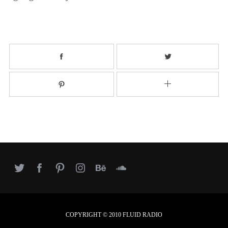
COPYRIGHT © 2010 FLUID RADIO