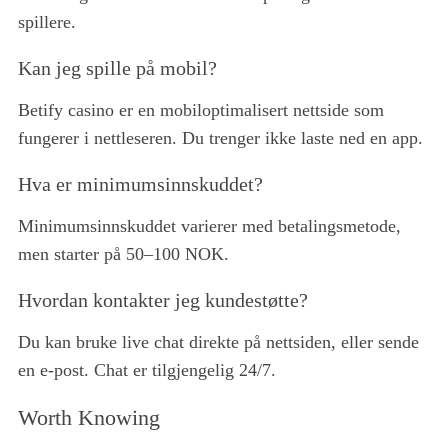
spillere.
Kan jeg spille på mobil?
Betify casino er en mobiloptimalisert nettside som
fungerer i nettleseren. Du trenger ikke laste ned en app.
Hva er minimumsinnskuddet?
Minimumsinnskuddet varierer med betalingsmetode,
men starter på 50–100 NOK.
Hvordan kontakter jeg kundestøtte?
Du kan bruke live chat direkte på nettsiden, eller sende
en e-post. Chat er tilgjengelig 24/7.
Worth Knowing