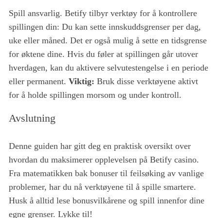
Spill ansvarlig. Betify tilbyr verktøy for å kontrollere
spillingen din: Du kan sette innskuddsgrenser per dag,
uke eller måned. Det er også mulig å sette en tidsgrense
for øktene dine. Hvis du føler at spillingen går utover
hverdagen, kan du aktivere selvutestengelse i en periode
eller permanent.
Viktig:
Bruk disse verktøyene aktivt
for å holde spillingen morsom og under kontroll.
Avslutning
Denne guiden har gitt deg en praktisk oversikt over
hvordan du maksimerer opplevelsen på Betify casino.
Fra matematikken bak bonuser til feilsøking av vanlige
problemer, har du nå verktøyene til å spille smartere.
Husk å alltid lese bonusvilkårene og spill innenfor dine
egne grenser. Lykke til!