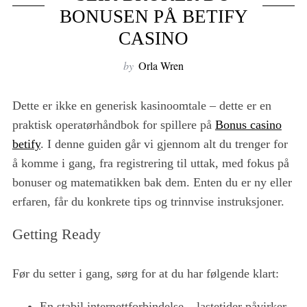
BONUSEN PÅ BETIFY
CASINO
by
Orla Wren
Dette er ikke en generisk kasinoomtale – dette er en
praktisk operatørhåndbok for spillere på
Bonus casino
betify
. I denne guiden går vi gjennom alt du trenger for
å komme i gang, fra registrering til uttak, med fokus på
bonuser og matematikken bak dem. Enten du er ny eller
erfaren, får du konkrete tips og trinnvise instruksjoner.
Getting Ready
Før du setter i gang, sørg for at du har følgende klart:
En stabil internettforbindelse – lastetider påvirker