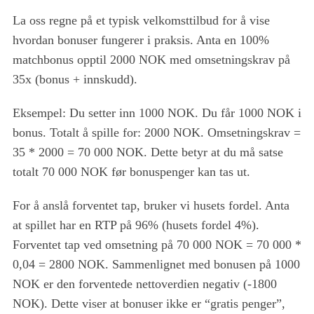
La oss regne på et typisk velkomsttilbud for å vise
hvordan bonuser fungerer i praksis. Anta en 100%
matchbonus opptil 2000 NOK med omsetningskrav på
35x (bonus + innskudd).
Eksempel: Du setter inn 1000 NOK. Du får 1000 NOK i
bonus. Totalt å spille for: 2000 NOK. Omsetningskrav =
35 * 2000 = 70 000 NOK. Dette betyr at du må satse
totalt 70 000 NOK før bonuspenger kan tas ut.
For å anslå forventet tap, bruker vi husets fordel. Anta
at spillet har en RTP på 96% (husets fordel 4%).
Forventet tap ved omsetning på 70 000 NOK = 70 000 *
0,04 = 2800 NOK. Sammenlignet med bonusen på 1000
NOK er den forventede nettoverdien negativ (-1800
NOK). Dette viser at bonuser ikke er “gratis penger”,