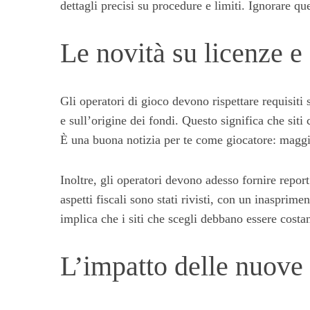
dettagli precisi su procedure e limiti. Ignorare qu
S
e
Le novità su licenze e 
a
r
c
Gli operatori di gioco devono rispettare requisiti
h
f
e sull’origine dei fondi. Questo significa che sit
o
È una buona notizia per te come giocatore: maggio
r
:
Inoltre, gli operatori devono adesso fornire report
aspetti fiscali sono stati rivisti, con un inaspri
implica che i siti che scegli debbano essere cost
L’impatto delle nuove 